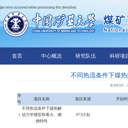
[an error occurred while processing this directive]
首页
中心概况
研究队伍
科研项
不同热流条件下煤热
发布时间：20
序
项目名称
项目来源
开始时
号
不同热流条件下煤热解
1
动力学模型和着火、燃
973计划
烧特性