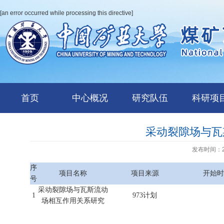
[an error occurred while processing this directive]
首页
中心概况
研究队伍
科研项
采动裂隙场与瓦
发布时间：20
序
项目名称
项目来源
开始时
号
采动裂隙场与瓦斯流动
1
973计划
场相互作用关系研究