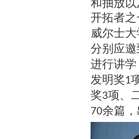
和抽放以
开拓者之
威尔士大
分别应邀
进行讲学
发明奖
1
奖
项、
3
余篇，
70